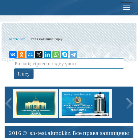
Нав
Басты бет
Сайт бойынша іздеу
2016 © sh-test.akmol.kz. Все права защищены