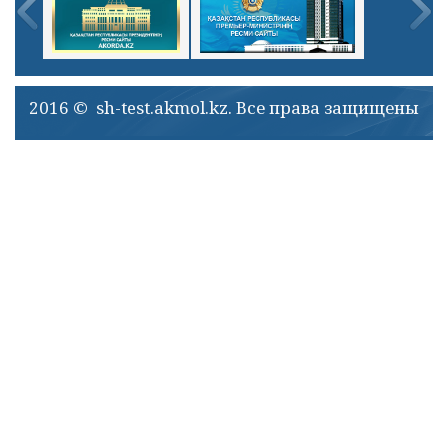
2016 © sh-test.akmol.kz. Все права защищены