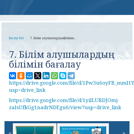
Басты бет
7. Білім алушылардың білімін...
7. Білім алушылардың
білімін бағалау
https://drive.google.com/file/d/1Pw3u6oyFB_m
usp=drive_link
https://drive.google.com/file/d/1yiILURDJOmj-
zaIsUfkGg1nadrNDEgu6/view?usp=drive_link