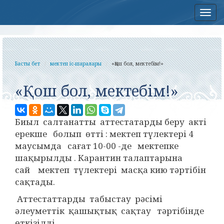
Нав
Басты бет
мектеп іс-шаралары
«Қош бол, мектебім!»
«Қош бол, мектебім!»
Биыл салтанатты аттестатарды беру акті
ерекше болып өтті : мектеп түлектері 4
маусымда сағат 10-00 -де мектепке
шақырылды . Карантин талаптарына
сай мектеп түлектері масқа кию тәртібін
сақтады.
Аттестаттарды табыстау рәсімі
әлеуметтік қашықтық сақтау тәртібінде
өткізілді.