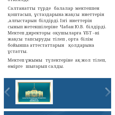
Салтанатты түрде балалар мектеппен
қоштасып, ұстаздарына жақсы ниеттерін
,алғыстарын білдірді. Ізгі ниеттерін
сынып жетекшілеріне Чабан Ю.В. білдірді.
Мектеп директоры оқушыларға ҰБТ –ні
жақсы тапсыруды тілеп , орта білім
бойынша аттестаттарын қолдарына
ұстатты.
Мектеп ұжымы түлектеріне ақ жол тілеп,
өмірге шығарып салды.