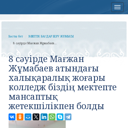
Нав
Басты бет
КӘСІПТІК БАҒДАР БЕРУ ЖҰМЫСЫ
8 сәуірде Мағжан Жұмабаев...
8 сәуірде Мағжан
Жұмабаев атындағы
халықаралық жоғары
колледж біздің мектепте
мансаптық
жетекшілікпен болды