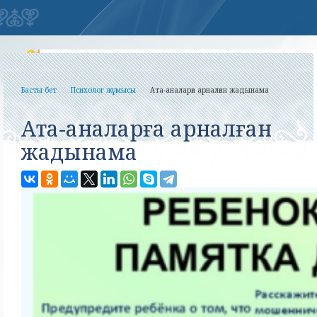
Басты бет
Психолог жұмысы
Ата-аналарға арналған жадынама
Ата-аналарға арналған
жадынама