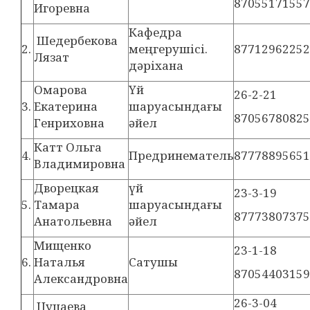
87055171557
Игоревна
Кафедра
Шедербекова
2.
меңгерушісі.
87712962252
Лязат
дәріхана
Омарова
Үй
26-2-21
3.
Екатерина
шаруасындағы
87056780825
Генриховна
әйел
Катт Ольга
4.
Предринематель
87778895651
Владимировна
Дворецкая
үй
23-3-19
5.
Тамара
шаруасындағы
87773807375
Анатольевна
әйел
Мищенко
23-1-18
6.
Наталья
Сатушы
87054403159
Александровна
26-3-04
Цуцаева