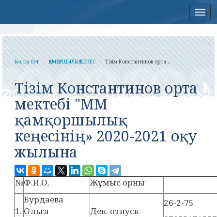
Нав
Басты бет
ҚАМҚОРШЫЛЫҚ КЕНЕС
Тізім Константинов орта...
Тізім Константинов орта
мектебі "ММ
қамқоршылық
кеңесінің» 2020-2021 оқу
жылына
№
Ф.И.О.
Жұмыс орны
Бурдаева
26-2-75
1.
Ольга
Дек. отпуск