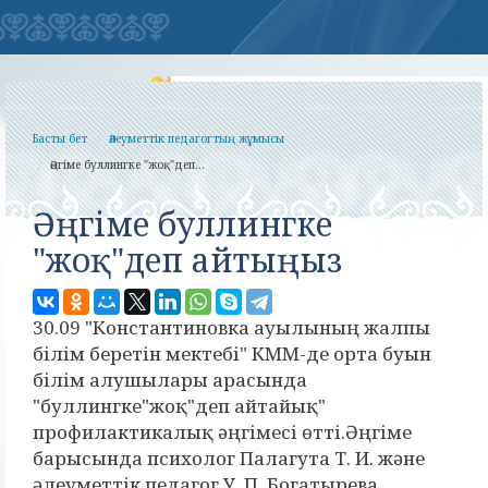
Басты бет
Әлеуметтік педагогтың жұмысы
Әңгіме буллингке "жоқ"деп...
Әңгіме буллингке
"жоқ"деп айтыңыз
30.09 "Константиновка ауылының жалпы
білім беретін мектебі" КММ-де орта буын
білім алушылары арасында
"буллингке"жоқ"деп айтайық"
профилактикалық әңгімесі өтті.Әңгіме
барысында психолог Палагута Т. И. және
әлеуметтік.педагог У. П. Богатырева