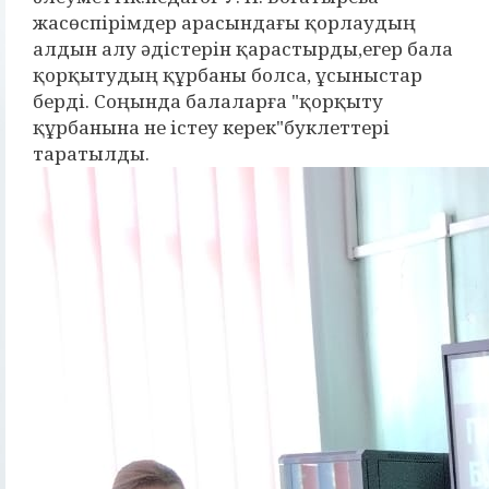
жасөспірімдер арасындағы қорлаудың
алдын алу әдістерін қарастырды,егер бала
қорқытудың құрбаны болса, ұсыныстар
берді. Соңында балаларға "қорқыту
құрбанына не істеу керек"буклеттері
таратылды.