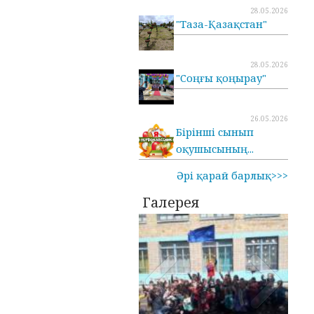
28.05.2026
"Таза-Қазақстан"
28.05.2026
"Соңғы қоңырау"
26.05.2026
Бірінші сынып
оқушысының...
Әрі қарай барлық>>>
Галерея