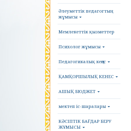
Әлеуметтік педагогтың
жұмысы
Мемлекеттік қызметтер
Психолог жұмысы
Педагогикалық кеңес
ҚАМҚОРШЫЛЫҚ КЕНЕС
АШЫҚ БЮДЖЕТ
мектеп іс-шаралары
КӘСІПТІК БАҒДАР БЕРУ
ЖҰМЫСЫ