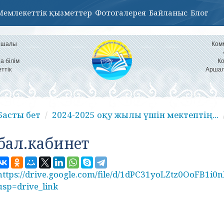
Мемлекеттік қызметтер
Фотогалерея
Байланыс
Блог
Аршалы
Ком
а білім
Ко
ттік
Аршал
Басты бет
2024-2025 оқу жылы үшін мектептің...
бал.кабинет
https://drive.google.com/file/d/1dPC31yoLZtz0OoFB1i
usp=drive_link