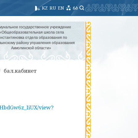
KZ
RU
EN
мунальное государственное учреждение
«Общеобразовательная школа села
нстантиновка отдела образования по
ынскому району управления образования
Акмолинской области»
бал.кабинет
0nHbdGw6z_IiUX/view?