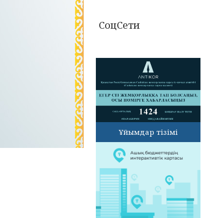
СоцСети
Ұйымдар тізімі