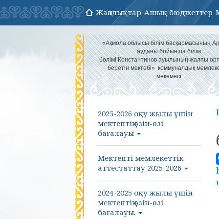
Жаңалықтар
Ашық бюджеттер
«Ақмола облысы білім басқармасының 
ауданы бойынша білім
бөлімі Константинов ауылының жалпы орт
беретін мектебі» коммуналдық мемлеке
мекемесі
2025-2026 оқу жылы үшін
мектептің өзін-өзі
бағалауы
Мектепті мемлекеттік
аттестаттау 2025-2026
2024-2025 оқу жылы үшін
мектептің өзін-өзі
бағалауы.