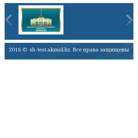
2016 © sh-test.akmol.kz. Все права защищены