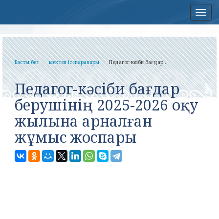
Нав
Басты бет
мектеп іс-шаралары
Педагог-кәсіби бағдар...
Педагог-кәсіби бағдар
берушінің 2025-2026 оқу
жылына арналған
жұмыс жоспары