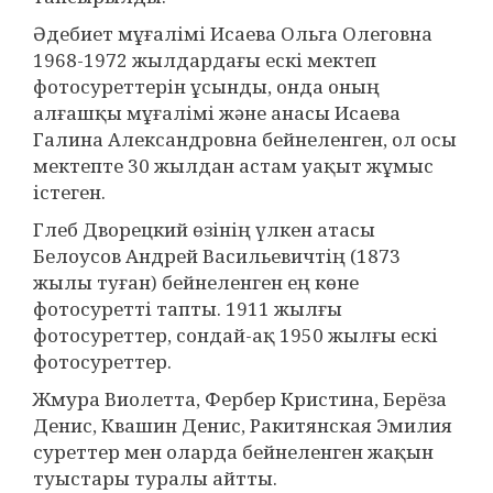
Әдебиет мұғалімі Исаева Ольга Олеговна
1968-1972 жылдардағы ескі мектеп
фотосуреттерін ұсынды, онда оның
алғашқы мұғалімі және анасы Исаева
Галина Александровна бейнеленген, ол осы
мектепте 30 жылдан астам уақыт жұмыс
істеген.
Глеб Дворецкий өзінің үлкен атасы
Белоусов Андрей Васильевичтің (1873
жылы туған) бейнеленген ең көне
фотосуретті тапты. 1911 жылғы
фотосуреттер, сондай-ақ 1950 жылғы ескі
фотосуреттер.
Жмура Виолетта, Фербер Кристина, Берёза
Денис, Квашин Денис, Ракитянская Эмилия
суреттер мен оларда бейнеленген жақын
туыстары туралы айтты.