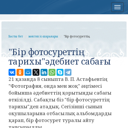
Нав
Басты бет
мектеп іс-шаралары
"Бір фотосуреттің...
"Бір фотосуреттің
тарихы"әдебиет сабағы
21 қазанда 8 сыныпта В. П. Астафьевтің
"Фотография, онда мен жоқ" әңгімесі
бойынша әдебиеттің қорытынды сабағы
өткізілді. Сабақты біз "бір фотосуреттің
тарихы"деп атадық. Сегізінші сынып
оқушыларына отбасылық альбомдарды
қарап, бір фотосурет туралы айту
тапсырылды.