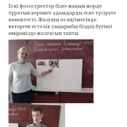
Ескі фотосуреттер бізге жақын жерде
тұратын керемет адамдарды еске түсіруге
көмектесті. Жазушы өз әңгімесінде
көтерген естелік тақырыбы біздің бүгінгі
өмірімізде жалғасын тапты.