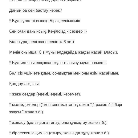
Дайын ба сен бастау керек?
* Бұл күрделі сынақ. Бірақ сенімдімін.
Сен оған дайынсың. Көңілсіздік сөздері: ·
Біле тұра, сені және сенің қабілеті.
Менің ойымша. Сіз мұны әлдеқайда жақсы жасай аласыз.
* Бұл идеяны ешқашан жүзеге асыру мүмкін емес. ·
Бұл сіз үшін өте қиын, сондықтан мен оны өзім жасаймын.
Қолдау арқылы:
* жеке сөздер (әдемі, әдемі, керемет).
* мәлімдемелер ("мен сені мақтан тұтамын"," рахмет"," бәрі
жақсы " және т.б.).
* жанасу (қолыңызға тигізу, оны құшақтау және т.б.).
* бірлескен іс-қимыл (отыру, жанында тұру және т.б.).