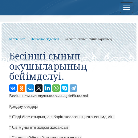
Нав
Басты бет
Психолог жұмысы
Бесінші сынып оқушыларының...
Бесінші сынып
оқушыларының
бейімделуі.
Бесінші сынып оқушыларының бейімделуі.
Қолдау сөздері
* Сізді біле отырып, сіз бәрін жасағаныңызға сенімдімін.
* Сіз мұны өте жақсы жасайсыз.
· Сенде кейбір пайымдаулар отырмын.