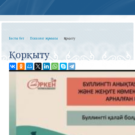
Басты бет
Психолог жұмысы
Қорқыту
Қорқыту