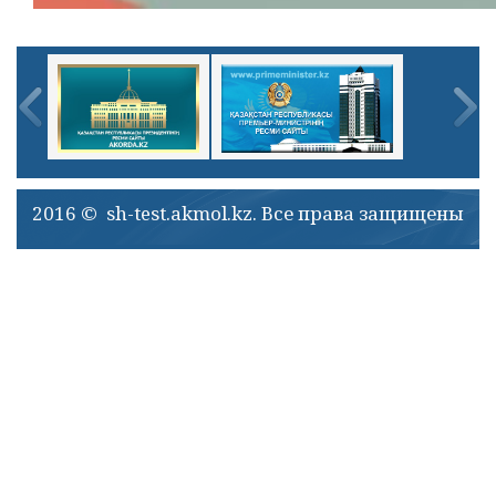
2016 © sh-test.akmol.kz. Все права защищены