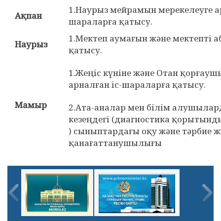
1.Наурыз мейрамын мерекелеуге ар
Ақпан
шараларға қатысу.
1.Мектеп аумағын және мектепті 
Наурыз
қатысу.
1.Жеңіс күніне және Отан қорғауш
арналған іс-шараларға қатысу.
Мамыр
2.Ата-аналар мен білім алушылар
кезеңдегі (диагностика қорытын
) сыныптардағы оқу және тәрбие
қанағаттанушылығы