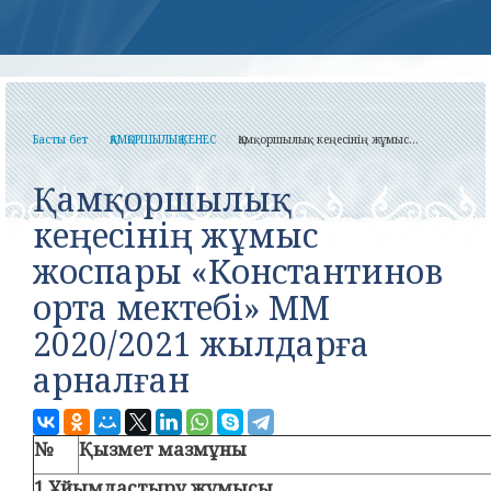
Басты бет
ҚАМҚОРШЫЛЫҚ КЕНЕС
Қамқоршылық кеңесінің жұмыс...
Қамқоршылық
кеңесінің жұмыс
жоспары «Константинов
орта мектебі» ММ
2020/2021 жылдарға
арналған
№
Қызмет мазмұны
1.​
Ұйымдастыру жұмысы