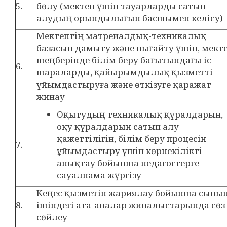
5.
бөлу (мектеп үшін тауарларды сатып
алудың орындылығын басшымен келісу)
Мектептің матреиалдық-техникалық
базасын дамыту және нығайту үшін, мект
шеңберінде білім беру бағытындағы іс-
6.
шараларды, қайырымдылық қызметті
ұйымдастыруға және өткізуге қаражат
жинау
Оқытудың техникалық құралдарын,
оқу құралдарын сатып алу
қажеттілігін, білім беру процесін
7.
ұйымдастыру үшін көрнекілікті
анықтау бойынша педагогтерге
сауалнама жүргізу
Кеңес қызметін жариялау бойынша сыны
8.
ішіндегі ата-аналар жиналыстарында сөз
сөйлеу