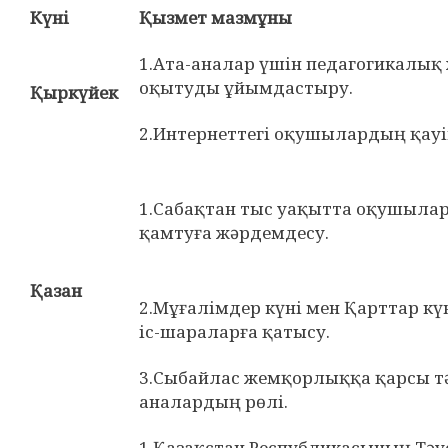
Күні
Қызмет мазмұны
1.Ата-аналар үшін педагогикалық
оқытуды ұйымдастыру.
Қыркүйек
2.Интернеттегі оқушылардың қауіп
1.Сабақтан тыс уақытта оқушыл
қамтуға жәрдемдесу.
Қазан
2.Мұғалімдер күні мен Қарттар кү
іс-шараларға қатысу.
3.Сыбайлас жемқорлыққа қарсы тә
аналардың рөлі.
1.Қазақстан Республикасының Тәуе