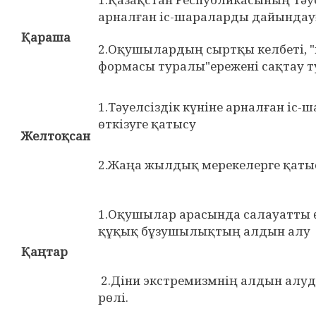
арналған іс-шараларды дайындау
Қараша
2.Оқушылардың сыртқы келбеті, 
формасы туралы"ережені сақтау т
1.Тәуелсіздік күніне арналған іс
өткізуге қатысу
Желтоқсан
2.Жаңа жылдық мерекелерге қаты
1.Оқушылар арасында салауатты 
құқық бұзушылықтың алдын алу
Қаңтар
2.Діни экстремизмнің алдын алу
рөлі.