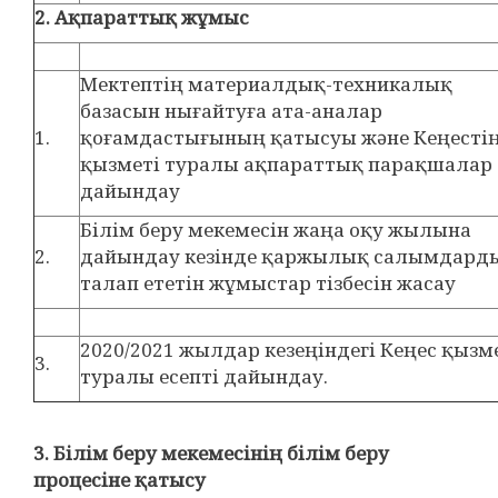
2.​
Ақпараттық жұмыс
Мектептің материалдық-техникалық
базасын нығайтуға ата-аналар
1.​
қоғамдастығының қатысуы және Кеңесті
қызметі туралы ақпараттық парақшалар
дайындау
Білім беру мекемесін жаңа оқу жылына
2.​
дайындау кезінде қаржылық салымдард
талап ететін жұмыстар тізбесін жасау
2020/2021 жылдар кезеңіндегі Кеңес қызм
3.​
туралы есепті дайындау.
3.​
Білім беру мекемесінің білім беру
процесіне қатысу