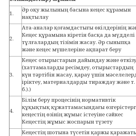
Әр оқу жылының басына кеңес құрамын
1.
нақтылау
Ата-аналар қоғамдастығы өкілдерінің жә
Кеңес құрамына кіретін басқа да мүдделі
2.
тұлғалардың тізімін жасау. Әр сыныпқа
және кеңес мүшелеріне ақпарат беру
Кеңес отырыстарын дайындау және өткіз
(хаттамаларды ресімдеу, отырыстардың
3.
күн тәртібін жасау, қарау үшін мәселелер
іріктеу, материалдарды тираждау және т.
б.).)
Білім беру процесінің нормативтік
құқықтық құжаттамасындағы өзгерістерг
4.
кеңестің өзінің жұмыс істеуіне сәйкес
Кеңестің жұмыс жоспарын түзету
Кеңестің шотына түсетін қаржы қаражат